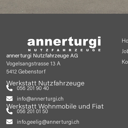
H
Jo
annerturgi Nutzfahrzeuge AG
Ko
Vogelsangstrasse 13 A
5412 Gebenstorf
Werkstatt Nutzfahrzeuge
056 201 90 40
info@annerturgi.ch
Werkstatt Wohnmobile und Fiat
056 201 01 50
info.geelig@annerturgi.ch