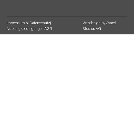
Impressum & Datenschutz
Webdesign by Avarel
Nutzungsbedingungen
AGB
Studios AG