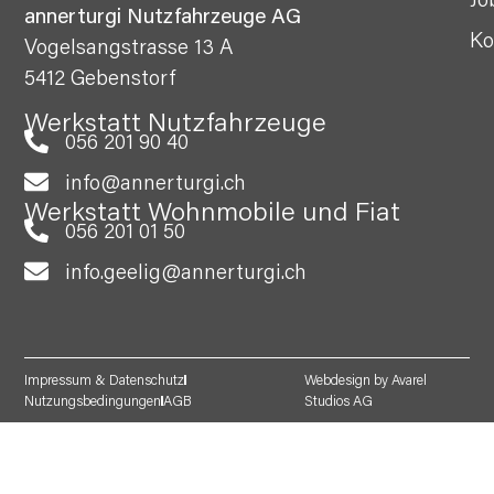
annerturgi Nutzfahrzeuge AG
Ko
Vogelsangstrasse 13 A
5412 Gebenstorf
Werkstatt Nutzfahrzeuge
056 201 90 40
info@annerturgi.ch
Werkstatt Wohnmobile und Fiat
056 201 01 50
info.geelig@annerturgi.ch
Impressum & Datenschutz
Webdesign by Avarel
Nutzungsbedingungen
AGB
Studios AG